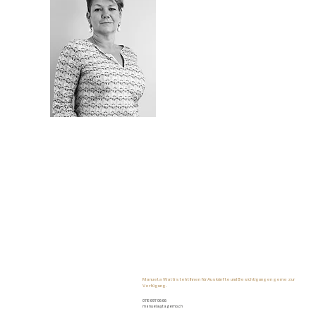
Manuela Walti steht Ihnen für Auskünfte und Besichtigungen gerne zur
Verfügung.
078 697 06 66
manuela@tagemo.ch