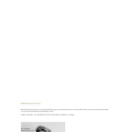
Kontaktieren Sie uns!
Machen Sie den ersten Schritt zu Ihrem Immobilienerfolg und kontaktieren Sie uns noch heute. Wir freuen uns darauf, Ihnen bei allen Fragen
rund um Ihre Immobilienbedürfnisse behilflich zu sein.
Tagemo Immobilien – Ihr verlässlicher Partner für Immobilien in der Region Zofingen.
Manuela Walti
078 697 06 66
/
manuela@tagemo.ch