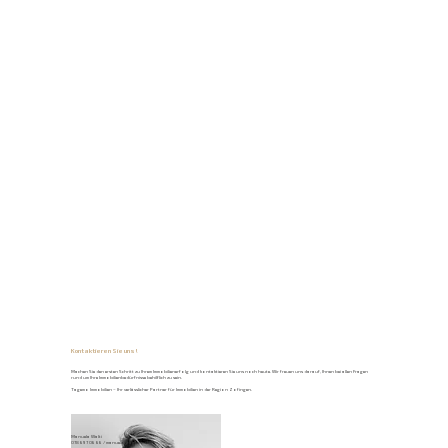
Kontaktieren Sie uns!
Machen Sie den ersten Schritt zu Ihrem Immobilienerfolg und kontaktieren Sie uns noch heute. Wir freuen uns darauf, Ihnen bei allen Fragen
rund um Ihre Immobilienbedürfnisse behilflich zu sein.
Tagemo Immobilien – Ihr verlässlicher Partner für Immobilien in der Region Zofingen.
Manuela Walti
078 697 06 66
/
manuela@tagemo.ch