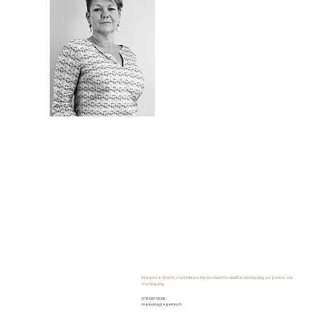
Manuela Walti steht Ihnen für Auskünfte und Besichtigungen gerne zur
Verfügung.
078 697 06 66
manuela@tagemo.ch