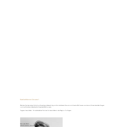
Kontaktieren Sie uns!
Machen Sie den ersten Schritt zu Ihrem Immobilienerfolg und kontaktieren Sie uns noch heute. Wir freuen uns darauf, Ihnen bei allen Fragen
rund um Ihre Immobilienbedürfnisse behilflich zu sein.
Tagemo Immobilien – Ihr verlässlicher Partner für Immobilien in der Region Zofingen.
Manuela Walti
078 697 06 66
/
manuela@tagemo.ch