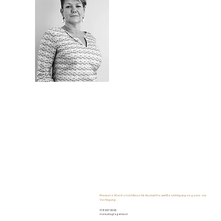
Manuela Walti steht Ihnen für Auskünfte und Besichtigungen gerne zur
Verfügung.
078 697 06 66
manuela@tagemo.ch