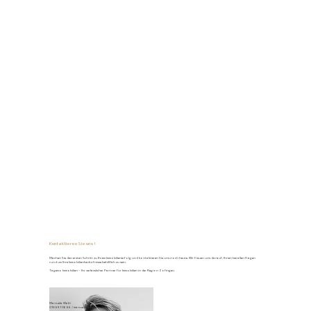
Kontaktieren Sie uns!
Machen Sie den ersten Schritt zu Ihrem Immobilienerfolg und kontaktieren Sie uns noch heute. Wir freuen uns darauf, Ihnen bei allen Fragen
rund um Ihre Immobilienbedürfnisse behilflich zu sein.
Tagemo Immobilien – Ihr verlässlicher Partner für Immobilien in der Region Zofingen.
Manuela Walti
078 697 06 66
/
manuela@tagemo.ch