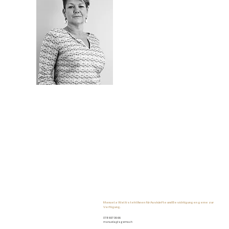
Manuela Walti steht Ihnen für Auskünfte und Besichtigungen gerne zur
Verfügung.
078 697 06 66
manuela@tagemo.ch