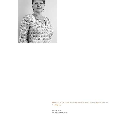
Manuela Walti steht Ihnen für Auskünfte und Besichtigungen gerne zur
Verfügung.
078 697 06 66
manuela@tagemo.ch